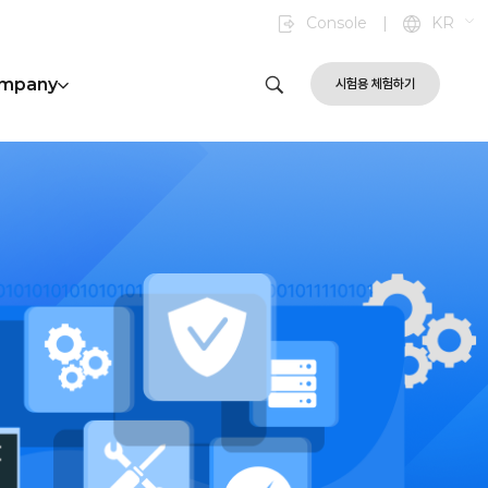
Console
|
KR
mpany
시험용 체험하기