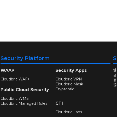
Security Platform
S
헬
WAAP
Security Apps
금
Cloudbric WAF+
Cloudbric VPN
공
Cloudbric Mask
블
Cryptobric
Public Cloud Security
Cloudbric WMS
CTI
Cloudbric Managed Rules
Cloudbric Labs