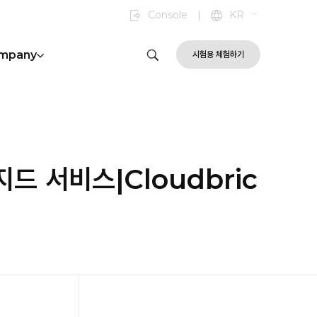
Console
|
KR
mpany
시험용 체험하기
지드 서비스|Cloudbric