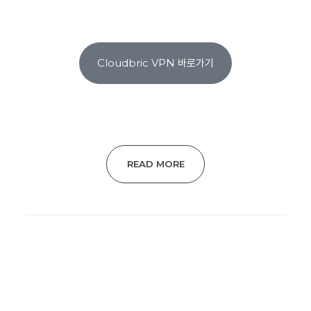
Cloudbric VPN 바로가기
READ MORE