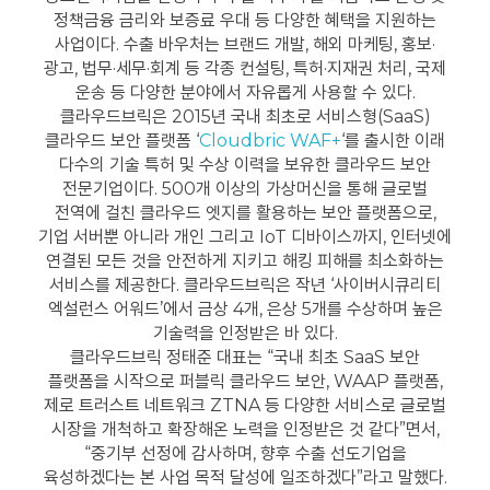
정책금융 금리와 보증료 우대 등 다양한 혜택을 지원하는
사업이다. 수출 바우처는 브랜드 개발, 해외 마케팅, 홍보·
광고, 법무·세무·회계 등 각종 컨설팅, 특허·지재권 처리, 국제
운송 등 다양한 분야에서 자유롭게 사용할 수 있다.
클라우드브릭은 2015년 국내 최초로 서비스형(SaaS)
클라우드 보안 플랫폼 ‘
Cloudbric WAF+
‘를 출시한 이래
다수의 기술 특허 및 수상 이력을 보유한 클라우드 보안
전문기업이다. 500개 이상의 가상머신을 통해 글로벌
전역에 걸친 클라우드 엣지를 활용하는 보안 플랫폼으로,
기업 서버뿐 아니라 개인 그리고 IoT 디바이스까지, 인터넷에
연결된 모든 것을 안전하게 지키고 해킹 피해를 최소화하는
서비스를 제공한다. 클라우드브릭은 작년 ‘사이버시큐리티
엑설런스 어워드’에서 금상 4개, 은상 5개를 수상하며 높은
기술력을 인정받은 바 있다.
클라우드브릭 정태준 대표는 “국내 최초 SaaS 보안
플랫폼을 시작으로 퍼블릭 클라우드 보안, WAAP 플랫폼,
제로 트러스트 네트워크 ZTNA 등 다양한 서비스로 글로벌
시장을 개척하고 확장해온 노력을 인정받은 것 같다”면서,
“중기부 선정에 감사하며, 향후 수출 선도기업을
육성하겠다는 본 사업 목적 달성에 일조하겠다”라고 말했다.